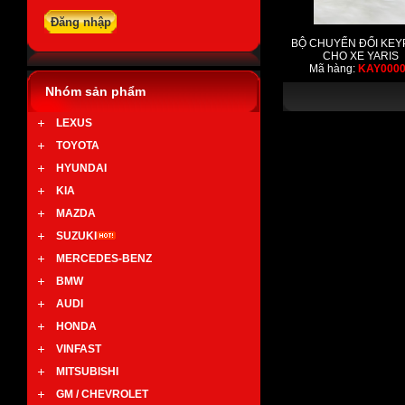
BỘ CHUYỂN ĐỔI KEY
CHO XE YARIS
Mã hàng:
KAY000
Nhóm sản phẩm
LEXUS
TOYOTA
HYUNDAI
KIA
MAZDA
SUZUKI
MERCEDES-BENZ
BMW
AUDI
HONDA
VINFAST
MITSUBISHI
GM / CHEVROLET