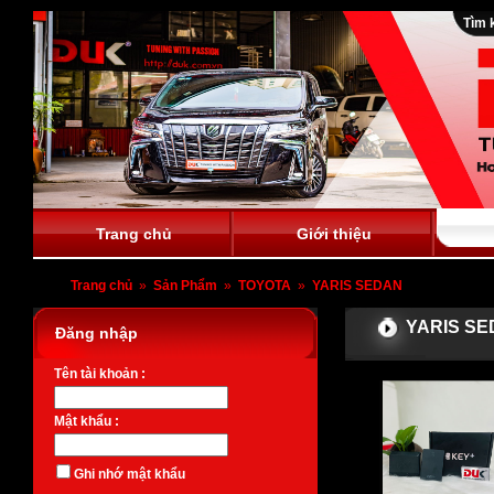
Tìm 
Trang chủ
Giới thiệu
Trang chủ
»
Sản Phẩm
»
TOYOTA
»
YARIS SEDAN
YARIS S
Đăng nhập
Tên tài khoản :
Mật khẩu :
Ghi nhớ mật khẩu