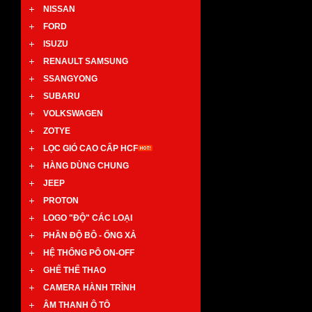
NISSAN
FORD
ISUZU
RENAULT SAMSUNG
SSANGYONG
SUBARU
VOLKSWAGEN
ZOTYE
LỌC GIÓ CAO CẤP HCF
HÀNG DÙNG CHUNG
JEEP
PROTON
LOGO "ĐỘ" CÁC LOẠI
PHẦN ĐỘ BÔ - ỐNG XẢ
HỆ THỐNG PÔ ON-OFF
GHẾ THỂ THAO
CAMERA HÀNH TRÌNH
ÂM THANH Ô TÔ