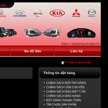
 mại
Sơ đồ Site
Liên hệ
Ý kiến & Bình luận
Thông tin đặt hàng
+
CHÍNH SÁCH ĐỔI TRẢ HÀNG
+
CHÍNH SÁCH VẬN CHUYỂN
+
CHÍNH SÁCH BẢO MẬT T.TIN
+
CHÍNH SÁCH BẢO HÀNH
+
ĐẶT HÀNG-THANH TOÁN
+
TÌM CHỌN SẢN PHẨM