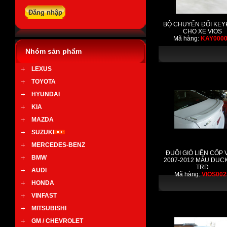
BỘ CHUYỂN ĐỔI KEY
CHO XE VIOS
Mã hàng:
KAY000
Nhóm sản phẩm
LEXUS
TOYOTA
HYUNDAI
KIA
MAZDA
SUZUKI
MERCEDES-BENZ
ĐUÔI GIÓ LIỀN CỐP 
BMW
2007-2012 MẪU DUCK
TRD
AUDI
Mã hàng:
VIOS002
HONDA
VINFAST
MITSUBISHI
GM / CHEVROLET