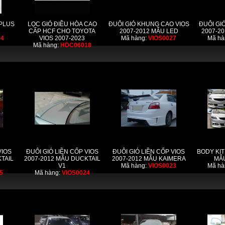
PLUS
LỌC GIÓ ĐIỀU HÒA CAO
ĐUÔI GIÓ KHUNG CAO VIOS
ĐUÔI GI
CẤP HCF CHO TOYOTA
2007-2012 MẪU LED
2007-2
04
VIOS 2007-2023
Mã hàng:
VIOS0027
Mã hà
Mã hàng:
HDC06018
VIOS
ĐUÔI GIÓ LIỀN CỐP VIOS
ĐUÔI GIÓ LIỀN CỐP VIOS
BODY KIT
TAIL
2007-2012 MẪU DUCKTAIL
2007-2012 MẪU KAIMERA
MẪ
V1
Mã hàng:
VIOS0023
Mã hà
5
Mã hàng:
VIOS0024