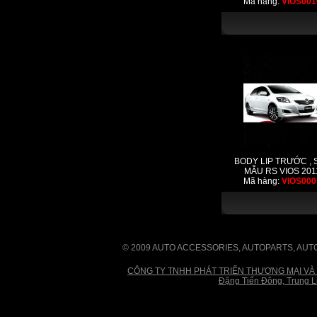
Mã hàng:
VIOS001
BODY LIP TRƯỚC , 
MẪU RS VIOS 201
Mã hàng:
VIOS000
© 2009 AUTO ACCESSORIES, AUTOPARTS, AUT
CÔNG TY TNHH PHÁT TRIỂN THƯƠNG MẠI VÀ DỊCH 
Đặng Tiến Đông, Trung L