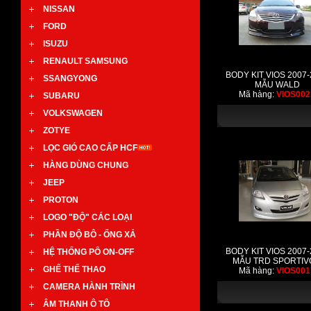
NISSAN
FORD
ISUZU
RENAULT SAMSUNG
BODY KIT VIOS 2007-
SSANGYONG
MẪU WALD
Mã hàng:
VIOS002
SUBARU
VOLKSWAGEN
ZOTYE
LỌC GIÓ CAO CẤP HCF
HÀNG DÙNG CHUNG
JEEP
PROTON
LOGO "ĐỘ" CÁC LOẠI
PHẦN ĐỘ BÔ - ỐNG XẢ
BODY KIT VIOS 2007-
HỆ THỐNG PÔ ON-OFF
MẪU TRD SPORTIV
GHẾ THỂ THAO
Mã hàng:
VIOS001
CAMERA HÀNH TRÌNH
ÂM THANH Ô TÔ