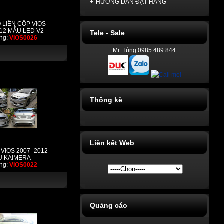
+
HƯỚNG DẪN ĐẶT HÀNG
Ó LIỀN CỐP VIOS
012 MẪU LED V2
Tele - Sale
ng:
VIOS0026
Mr. Tùng 0985.489.844
Thống kê
Liên kết Web
 VIOS 2007- 2012
U KAIMERA
ng:
VIOS0022
Quảng cáo