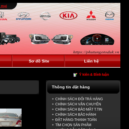
 mại
Sơ đồ Site
Liên hệ
Ý kiến & Bình luận
Thông tin đặt hàng
+
CHÍNH SÁCH ĐỔI TRẢ HÀNG
+
CHÍNH SÁCH VẬN CHUYỂN
+
CHÍNH SÁCH BẢO MẬT T.TIN
+
CHÍNH SÁCH BẢO HÀNH
+
ĐẶT HÀNG-THANH TOÁN
+
TÌM CHỌN SẢN PHẨM