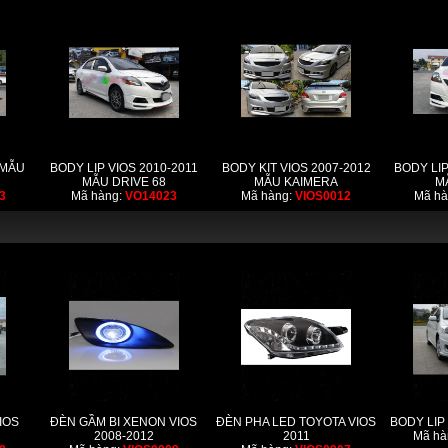
 MẪU
BODY LIP VIOS 2010-2011
BODY KIT VIOS 2007-2012
BODY LIP
MẪU DRIVE 68
MẪU KAIMERA
M
3
Mã hàng:
VO14023
Mã hàng:
VIOS0012
Mã hà
IOS
ĐÈN GẦM BI XENON VIOS
ĐÈN PHA LED TOYOTA VIOS
BODY LIP
2008-2012
2011
Mã hà