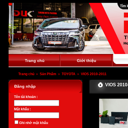
Tìm 
Trang chủ
Giới thiệu
Trang chủ
»
Sản Phẩm
»
TOYOTA
»
VIOS 2010-2011
VIOS 2010
Đăng nhập
Tên tài khoản :
Mật khẩu :
Ghi nhớ mật khẩu