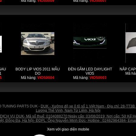
0
Mã hàng:
VIOS0009
Mã hàng:
VIOS0007
SAU
BODY LIP VIOS 2011 MẪU
ĐÈN GẦM LED DAYLIGHT
NẮP CAP
1
DO
VIOS
Mã hà
5
Mã hàng:
VIOS0004
Mã hàng:
VIOS0003
O TUNING PARTS DUK -
DUK - Xưởng độ xe ô tô số 1 Việt Nam - Địa chỉ: 28-TT3B
Lương Thế Vinh, Nam Từ Liêm, Hà Nội
VỤ DUK- Mã số thuế: 0104088270;Ngày cấp: 03/08/2019; Nơi cấp: Sở Kế Hoạch
iệt, Đống Đa, Hà Nội- ĐDPL: Ông Nguyễn Minh Đức- Hotline : 02462964384- Ema
Xem với giao diện mobile