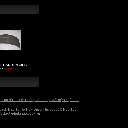
O CARBON VIOS
ng:
VIOS0002
 ( Khu đô thị mới Phùng Khoang) , đối diện ngõ 299
 Đầu Tư Hà Nội- Địa chỉ trụ sở: 31C Ngõ 155
il: duk@phutungotoduk.vn