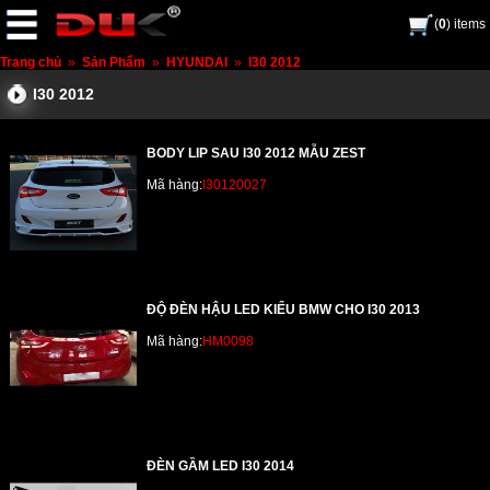
(
0
) items
Trang chủ
»
Sản Phẩm
»
HYUNDAI
»
I30 2012
I30 2012
BODY LIP SAU I30 2012 MẪU ZEST
Mã hàng:
I30120027
ĐỘ ĐÈN HẬU LED KIỂU BMW CHO I30 2013
Mã hàng:
HM0098
ĐÈN GẦM LED I30 2014