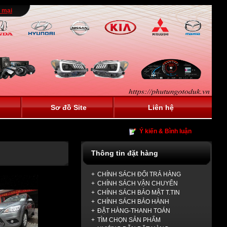
 mại
Sơ đồ Site
Liên hệ
Ý kiến & Bình luận
Thông tin đặt hàng
+
CHÍNH SÁCH ĐỔI TRẢ HÀNG
+
CHÍNH SÁCH VẬN CHUYỂN
+
CHÍNH SÁCH BẢO MẬT T.TIN
+
CHÍNH SÁCH BẢO HÀNH
+
ĐẶT HÀNG-THANH TOÁN
+
TÌM CHỌN SẢN PHẨM