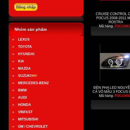
CRUISE CONTROL 
FOCUS 2008-2011 
ROSTRA
Mã hàng:
FOCU00
Nhóm sản phẩm
LEXUS
TOYOTA
HYUNDAI
KIA
MAZDA
SUZUKI
MERCEDES-BENZ
ĐÈN PHA LED NGUYÊ
BMW
CẢ VỎ MẪU 3 FOCUS 
Mã hàng:
FOCU00
AUDI
HONDA
VINFAST
MITSUBISHI
GM / CHEVROLET