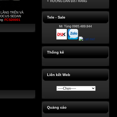
+
HƯỚNG DẪN ĐẶT HÀNG
 LĂNG TRÊN VÀ
FOCUS SEDAN
Tele - Sale
ng:
FCSD0001
Mr. Tùng 0985.489.844
Thống kê
Liên kết Web
Quảng cáo