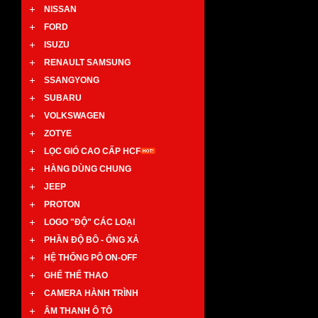
NISSAN
FORD
ISUZU
RENAULT SAMSUNG
SSANGYONG
SUBARU
VOLKSWAGEN
ZOTYE
LỌC GIÓ CAO CẤP HCF
HÀNG DÙNG CHUNG
JEEP
PROTON
LOGO "ĐỘ" CÁC LOẠI
PHẦN ĐỘ BÔ - ỐNG XẢ
HỆ THỐNG PÔ ON-OFF
GHẾ THỂ THAO
CAMERA HÀNH TRÌNH
ÂM THANH Ô TÔ