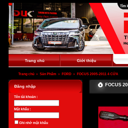
Tìm 
Trang chủ
Giới thiệu
Trang chủ
»
Sản Phẩm
»
FORD
»
FOCUS 2005-2011 4 CỬA
FOCUS 20
Đăng nhập
Tên tài khoản :
Mật khẩu :
Ghi nhớ mật khẩu