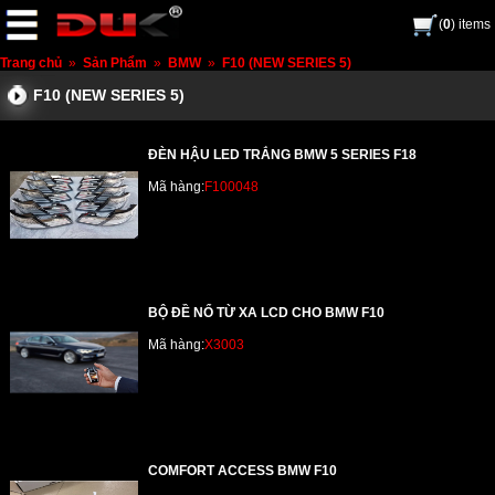
(
0
) items
Trang chủ
»
Sản Phẩm
»
BMW
»
F10 (NEW SERIES 5)
F10 (NEW SERIES 5)
ĐÈN HẬU LED TRẮNG BMW 5 SERIES F18
Mã hàng:
F100048
BỘ ĐỀ NỔ TỪ XA LCD CHO BMW F10
Mã hàng:
X3003
COMFORT ACCESS BMW F10