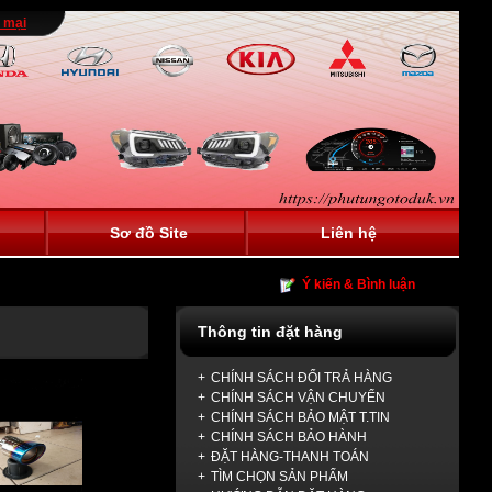
 mại
Sơ đồ Site
Liên hệ
Ý kiến & Bình luận
Thông tin đặt hàng
+
CHÍNH SÁCH ĐỔI TRẢ HÀNG
+
CHÍNH SÁCH VẬN CHUYỂN
+
CHÍNH SÁCH BẢO MẬT T.TIN
+
CHÍNH SÁCH BẢO HÀNH
+
ĐẶT HÀNG-THANH TOÁN
+
TÌM CHỌN SẢN PHẨM