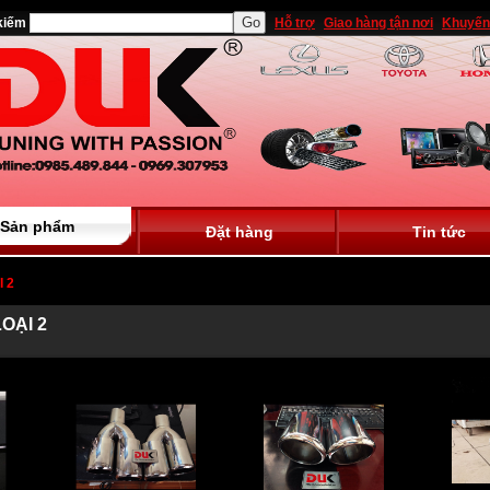
kiếm
Hỗ trợ
Giao hàng tận nơi
Khuyến
Sản phẩm
Đặt hàng
Tin tức
 2
OẠI 2