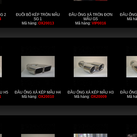
G 2
ĐUÔI BÔ KÉP TRÒN MẪU
ĐẦU ỐNG XẢ TRÒN ĐƠN
ĐẦU ỐNG
4
SG 1
MẪU GS
Mã h
Mã hàng:
OX20013
Mã hàng:
VIP0016
U H5
ĐẦU ỐNG XẢ KÉP MẪU H4
ĐẦU ỐNG XẢ KÉP MẪU H3
ĐẦU ỐNG
1
Mã hàng:
OX20010
Mã hàng:
OX20009
Mã h