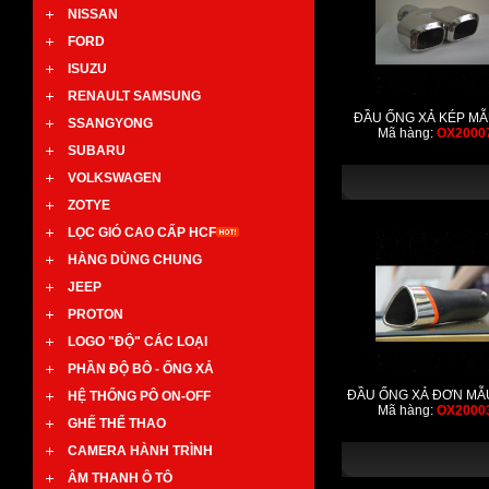
NISSAN
FORD
ISUZU
RENAULT SAMSUNG
ĐẦU ỐNG XẢ KÉP MẪ
SSANGYONG
Mã hàng:
OX2000
SUBARU
VOLKSWAGEN
ZOTYE
LỌC GIÓ CAO CẤP HCF
HÀNG DÙNG CHUNG
JEEP
PROTON
LOGO "ĐỘ" CÁC LOẠI
PHẦN ĐỘ BÔ - ỐNG XẢ
ĐẦU ỐNG XẢ ĐƠN MẪ
HỆ THỐNG PÔ ON-OFF
Mã hàng:
OX2000
GHẾ THỂ THAO
CAMERA HÀNH TRÌNH
ÂM THANH Ô TÔ