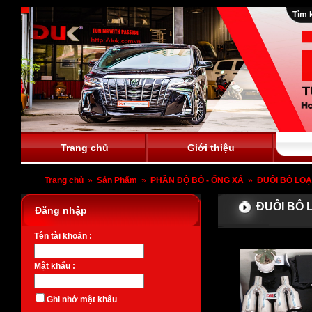
Tìm 
Trang chủ
Giới thiệu
Trang chủ
»
Sản Phẩm
»
PHẦN ĐỘ BÔ - ỐNG XẢ
»
ĐUÔI BÔ LOẠI
ĐUÔI BÔ L
Đăng nhập
Tên tài khoản :
Mật khẩu :
Ghi nhớ mật khẩu