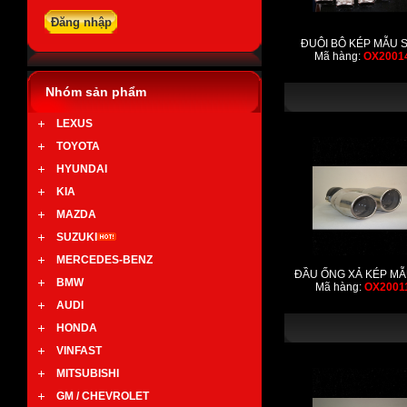
ĐUÔI BÔ KÉP MẪU S
Mã hàng:
OX2001
Nhóm sản phẩm
LEXUS
TOYOTA
HYUNDAI
KIA
MAZDA
SUZUKI
MERCEDES-BENZ
ĐẦU ỐNG XẢ KÉP MẪ
BMW
Mã hàng:
OX2001
AUDI
HONDA
VINFAST
MITSUBISHI
GM / CHEVROLET