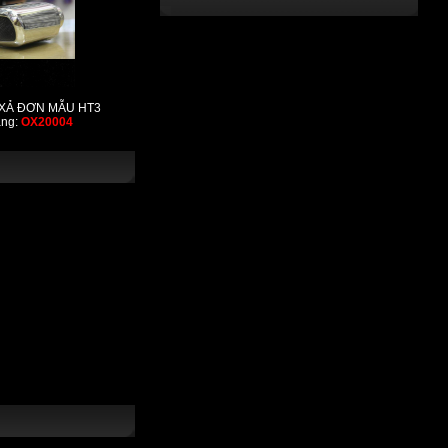
XẢ ĐƠN MẪU HT3
àng:
OX20004