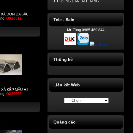
+
HƯỚNG DẪN ĐẶT HÀNG
 XẢ ĐƠN ĐA SẮC
àng:
OX20012
Tele - Sale
Mr. Tùng 0985.489.844
Thống kê
Liên kết Web
 XẢ KÉP MẪU H2
àng:
OX20008
Quảng cáo