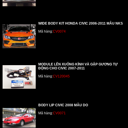
WIDE BODY KIT HONDA CIVIC 2006-2011 MẪU NKS
Mã hàng:
CV0074
MODULE LÊN XUỐNG KÍNH VÀ GẬP GƯƠNG TỰ
ĐỘNG CHO CIVIC 2007-2011
Mã hàng:
CV120045
BODY LIP CIVIC 2008 MẪU DO
Mã hàng:
CV0071