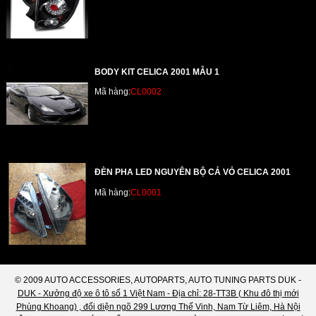
BODY KIT CELICA 2001 MẪU 1
Mã hàng:
CL0002
ĐÈN PHA LED NGUYÊN BỘ CẢ VỎ CELICA 2001
Mã hàng:
CL0001
© 2009 AUTO ACCESSORIES, AUTOPARTS, AUTO TUNING PARTS DUK -
DUK - Xưởng độ xe ô tô số 1 Việt Nam - Địa chỉ: 28-TT3B ( Khu đô thị mới
Phùng Khoang) , đối diện ngõ 299 Lương Thế Vinh, Nam Từ Liêm, Hà Nội