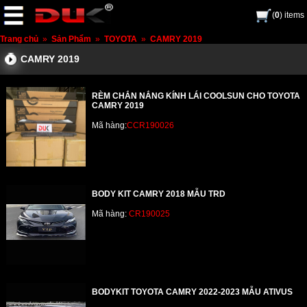
(
0
) items
Trang chủ
»
Sản Phẩm
»
TOYOTA
»
CAMRY 2019
CAMRY 2019
RÈM CHẮN NẮNG KÍNH LÁI COOLSUN CHO TOYOTA
CAMRY 2019
Mã hàng:
CCR190026
BODY KIT CAMRY 2018 MẪU TRD
Mã hàng:
CR190025
BODYKIT TOYOTA CAMRY 2022-2023 MẪU ATIVUS