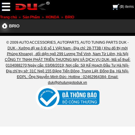
(
0
) items
Trang chủ
»
Sản Phẩm
»
HONDA
»
BRIO
BRIO
© 2009 AUTO ACCESSORIES, AUTOPARTS, AUTO TUNING PARTS DUK -
DUK - Xưởng độ xe ô tô số 1 Việt Nam - Địa chỉ: 28-TT3B ( Khu đô thị mới
Phùng Khoang) , đối diện ngõ 299 Lương Thế Vinh, Nam Từ Liêm, Hà Nội
CÔNG TY TNHH PHÁT TRIỂN THƯƠNG MẠI VÀ DỊCH VỤ DUK- Mã số thuế:
0104088270;Ngày cấp: 03/08/2019; Nơi cấp: Sở Kế Hoạch Đầu Tư Hà Nội-
Địa chỉ trụ sở: 31C Ngõ 155 Đặng Tiến Đông, Trung Liệt, Đống Đa, Hà Nội-
ĐDPL: Ông Nguyễn Minh Đức- Hotline : 02462964384- Email:
duk@phutungotoduk.vn