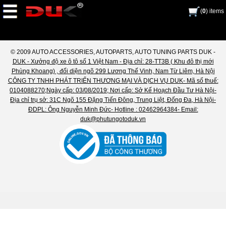
(
0
) items
© 2009 AUTO ACCESSORIES, AUTOPARTS, AUTO TUNING PARTS DUK -
DUK - Xưởng độ xe ô tô số 1 Việt Nam - Địa chỉ: 28-TT3B ( Khu đô thị mới
Phùng Khoang) , đối diện ngõ 299 Lương Thế Vinh, Nam Từ Liêm, Hà Nội
CÔNG TY TNHH PHÁT TRIỂN THƯƠNG MẠI VÀ DỊCH VỤ DUK- Mã số thuế:
0104088270;Ngày cấp: 03/08/2019; Nơi cấp: Sở Kế Hoạch Đầu Tư Hà Nội-
Địa chỉ trụ sở: 31C Ngõ 155 Đặng Tiến Đông, Trung Liệt, Đống Đa, Hà Nội-
ĐDPL: Ông Nguyễn Minh Đức- Hotline : 02462964384- Email:
duk@phutungotoduk.vn